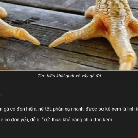
Tìm hiểu khái quát về vảy gà đá
m:
n gà có đòn hiểm, né tốt, phản xạ nhanh, được sư kê xem là linh k
ê có đòn yếu, dễ bị “xổ” thua, khả năng chịu đòn kém.