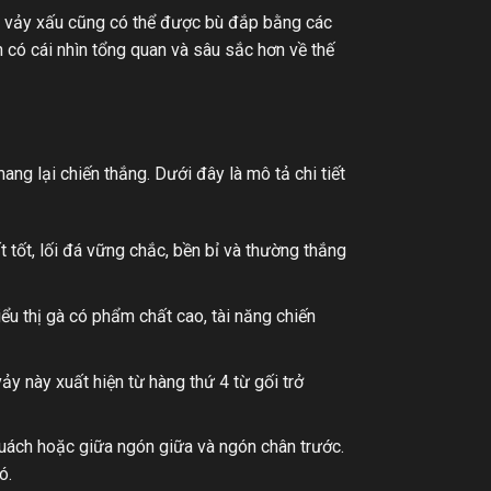
ột vảy xấu cũng có thể được bù đắp bằng các
n có cái nhìn tổng quan và sâu sắc hơn về thế
ng lại chiến thắng. Dưới đây là mô tả chi tiết
t tốt, lối đá vững chắc, bền bỉ và thường thắng
u thị gà có phẩm chất cao, tài năng chiến
vảy này xuất hiện từ hàng thứ 4 từ gối trở
uách hoặc giữa ngón giữa và ngón chân trước.
ó.