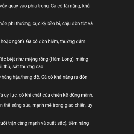
ảy quay vào phía trong. Gà có tài năng, khả
khỏe phi thường, cực kỳ bền bỉ, chịu đòn tốt và
h hoặc ngón). Gà có đòn hiểm, thường đâm
g đặc biệt như miệng rồng (Hàm Long), miệng
 thủ, sát thương cao.
ở hàng hậu/hàng độ. Gà có khả năng ra đòn
đá uy lực, có khí chất của chiến kê dũng mãnh.
n thế sáng sủa, mạnh mẽ trong giao chiến, uy
cuối trận càng mạnh và xuất sắc), tiềm năng