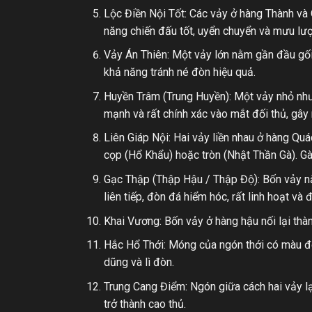
Lộc Điền Nội Tốt: Các vảy ở hàng Thành và
năng chiến đấu tốt, uyển chuyển và mưu lượ
Vảy Án Thiên: Một vảy lớn nằm gần đầu gối tr
khả năng tránh né đòn hiệu quả.
Huyền Trâm (Trung Huyền): Một vảy nhỏ như
mạnh và rất chính xác vào mắt đối thủ, gây 
Liên Giáp Nội: Hai vảy liền nhau ở hàng Qu
cọp (Hổ Khẩu) hoặc tròn (Nhật Thần Gà). G
Gạc Thập (Thập Hậu / Thập Độ): Bốn vảy nằ
liên tiếp, đòn đá hiểm hóc, rất linh hoạt và
Khai Vương: Bốn vảy ở hàng hậu nối lại thàn
Hắc Hổ Thới: Móng của ngón thới có màu đe
dũng và lì đòn.
Trung Cang Điểm: Ngón giữa cách hai vảy lạ
trở thành cao thủ.