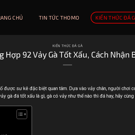
RANG CHỦ
TIN TỨC THOMO
KIẾN THỨC ĐÁ 
KIẾN THỨC ĐÁ GÀ
g Hợp 92 Vảy Gà Tốt Xấu, Cách Nhận B
 tố được sư kê đặc biệt quan tâm. Dựa vào vảy chân, người chơi 
ảy gà đá tốt xấu là gì, gà có vảy như thế nào thì đá hay, hãy cùng