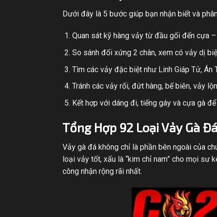
Dưới đây là 5 bước giúp bạn nhận biết và phân 
Quan sát kỹ hàng vảy từ đầu gối đến cựa – 
So sánh đối xứng 2 chân, xem có vảy dị biệ
Tìm các vảy đặc biệt như Linh Giáp Tử, Án
Tránh các vảy rối, đứt hàng, bể biên, vảy lộ
Kết hợp với dáng đi, tiếng gáy và cựa gà để
Tổng Hợp 92 Loại Vảy Gà Đá
Vảy gà đá không chỉ là phần bên ngoài của ch
loại vảy tốt, xấu là “kim chỉ nam” cho mọi sư
công nhận rộng rãi nhất.