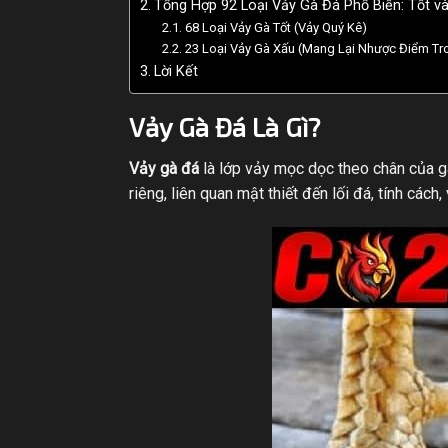
Tổng Hợp 92 Loại Vảy Gà Đá Phổ Biến: Tốt v
68 Loại Vảy Gà Tốt (Vảy Quý Kê)
23 Loại Vảy Gà Xấu (Mang Lại Nhược Điểm Tr
Lời Kết
Vảy Gà Đá Là Gì?
Vảy gà đá
là lớp vảy mọc dọc theo chân của g
riêng, liên quan mật thiết đến lối đá, tính các