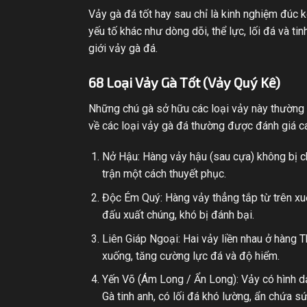
Vảy gà đá tốt hay sau chỉ là kinh nghiệm đúc 
yếu tố khác như dòng dõi, thể lực, lối đá và t
giới vảy gà đá.
68 Loại Vảy Gà Tốt (Vảy Quý Kê)
Những chú gà sở hữu các loại vảy này thường có
về các loại vảy gà đá thường được đánh giá ca
Nở Hậu: Hàng vảy hậu (sau cựa) không bị chi
trận một cách thuyết phục.
Độc Ém Quý: Hàng vảy thẳng tắp từ trên xuố
đấu xuất chúng, khó bị đánh bại.
Liên Giáp Ngoại: Hai vảy liền nhau ở hàng Th
xuống, tăng cường lực đá và độ hiểm.
Yến Võ (Ám Long / Ẩn Long): Vảy có hình d
Gà tinh anh, có lối đá khó lường, ẩn chứa 