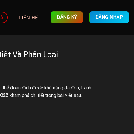
GÀ
LIÊN HỆ
ĐĂNG KÝ
ĐĂNG NHẬP
iết Và Phân Loại
có thể đoán định được khả năng đá đòn, tránh
C22
khám phá chi tiết trong bài viết sau.