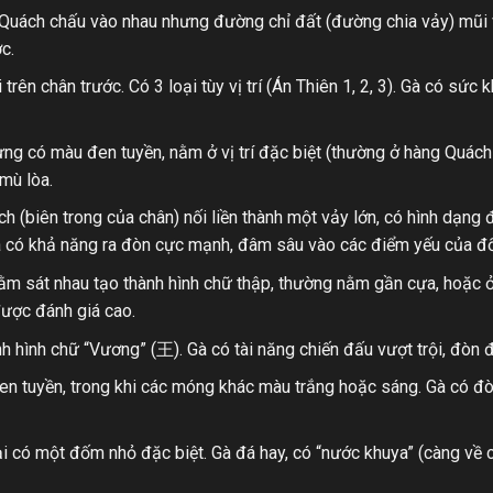
 Quách chấu vào nhau nhưng đường chỉ đất (đường chia vảy) mũi v
c.
ên chân trước. Có 3 loại tùy vị trí (Án Thiên 1, 2, 3). Gà có sức 
ng có màu đen tuyền, nằm ở vị trí đặc biệt (thường ở hàng Quác
mù lòa.
ách (biên trong của chân) nối liền thành một vảy lớn, có hình dạn
à có khả năng ra đòn cực mạnh, đâm sâu vào các điểm yếu của đối
m sát nhau tạo thành hình chữ thập, thường nằm gần cựa, hoặc 
 được đánh giá cao.
h hình chữ “Vương” (王). Gà có tài năng chiến đấu vượt trội, đòn 
n tuyền, trong khi các móng khác màu trắng hoặc sáng. Gà có đò
i có một đốm nhỏ đặc biệt. Gà đá hay, có “nước khuya” (càng về 