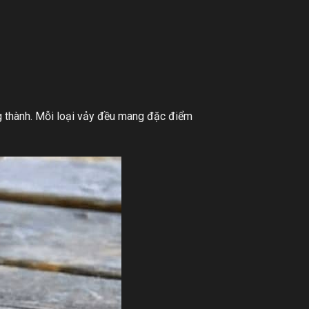
ng thành. Mỗi loại vảy đều mang đặc điểm