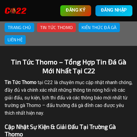
ĐĂNG KÝ
ĐĂNG NHẬP
TRANG CHỦ
TIN TỨC THOMO
KIẾN THỨC ĐÁ GÀ
LIÊN HỆ
Tin Tức Thomo – Tổng Hợp Tin Đá Gà
Mới Nhất Tại C22
Tin Tức Thomo
tại C22 là chuyên mục cập nhật nhanh chóng,
đầy đủ và chính xác nhất những thông tin nóng hổi về các
giải đấu, sự kiện, lịch thi đấu và các thông báo mới nhất từ
trường gà Thomo – đấu trường đá gà đỉnh cao được yêu
thích nhất hiện nay.
Cập Nhật Sự Kiện & Giải Đấu Tại Trường Gà
Thomo