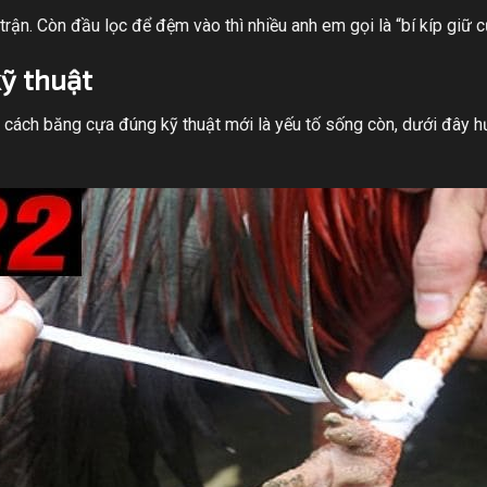
rận. Còn đầu lọc để đệm vào thì nhiều anh em gọi là “bí kíp giữ cự
ỹ thuật
 cách băng cựa đúng kỹ thuật mới là yếu tố sống còn, dưới đây 