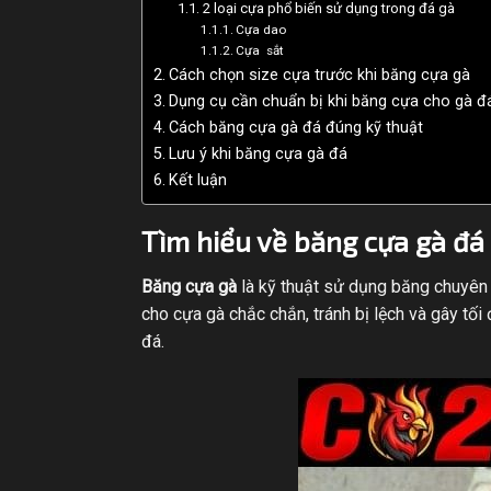
2 loại cựa phổ biến sử dụng trong đá gà
Cựa dao
Cựa sắt
Cách chọn size cựa trước khi băng cựa gà
Dụng cụ cần chuẩn bị khi băng cựa cho gà đ
Cách băng cựa gà đá đúng kỹ thuật
Lưu ý khi băng cựa gà đá
Kết luận
Tìm hiểu về băng cựa gà đá
Băng cựa gà
là kỹ thuật sử dụng băng chuyên 
cho cựa gà chắc chắn, tránh bị lệch và gây tối
đá.