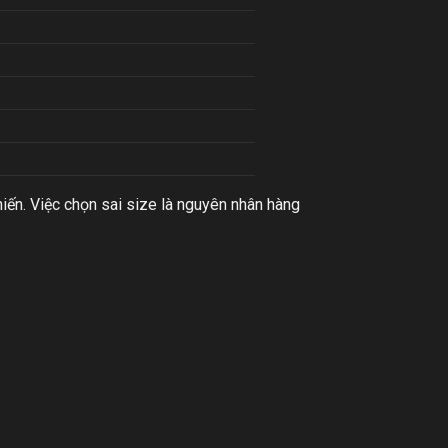
iến. Việc chọn sai size là nguyên nhân hàng