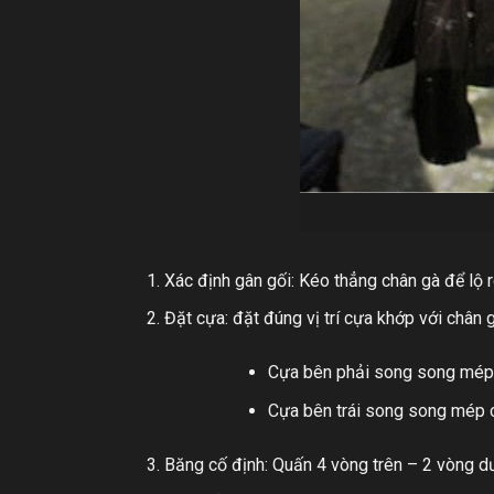
Xác định gân gối: Kéo thẳng chân gà để lộ 
Đặt cựa: đặt đúng vị trí cựa khớp với chân 
Cựa bên phải song song mép 
Cựa bên trái song song mép c
Băng cố định: Quấn 4 vòng trên – 2 vòng dư