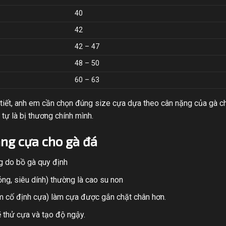
40
42
42 – 47
48 – 50
60 – 63
tiết, anh em cần chọn đúng size cựa dựa theo cân nặng của gà ch
 tự là bị thương chính mình.
ăng cựa cho gà đá
g do bồ gà quy định
g, siêu dính) thường là cao su non
m cố định cựa) làm cựa được gắn chặt chân hơn.
 thử cựa và tạo độ ngậy.