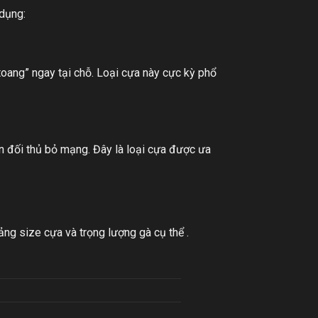
 dụng:
toang” ngay tại chỗ. Loại cựa này cực kỳ phổ
n đối thủ bỏ mạng. Đây là loại cựa được ưa
ảng size cựa và trọng lượng gà cụ thể .