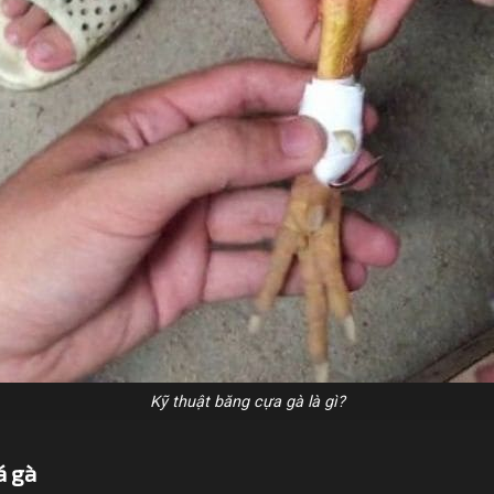
Kỹ thuật băng cựa gà là gì?
á gà