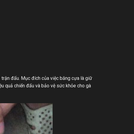
 trận đấu. Mục đích của việc băng cựa là giữ
hiệu quả chiến đấu và bảo vệ sức khỏe cho gà