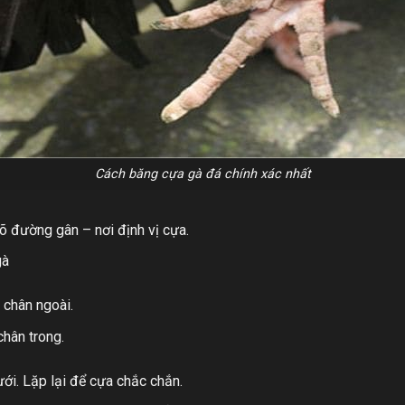
Cách băng cựa gà đá chính xác nhất
rõ đường gân – nơi định vị cựa.
gà
chân ngoài.
hân trong.
ới. Lặp lại để cựa chắc chắn.